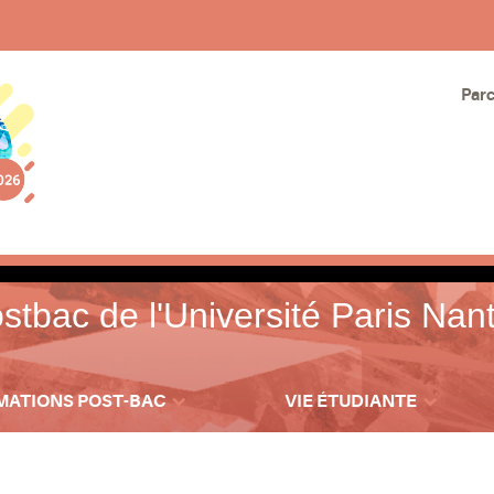
Par
tbac de l'Université Paris Nan
MATIONS POST-BAC
VIE ÉTUDIANTE