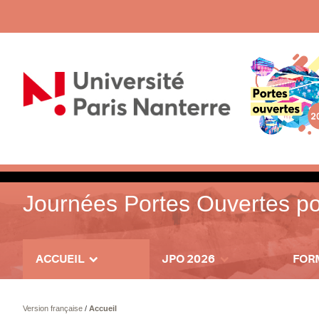
Journées Portes Ouvertes pos
ACCUEIL
JPO 2026
FOR
Version française
/
Accueil