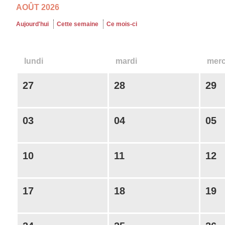
AOÛT 2026
Aujourd'hui
Cette semaine
Ce mois-ci
lundi
mardi
mer
27
28
29
03
04
05
10
11
12
17
18
19