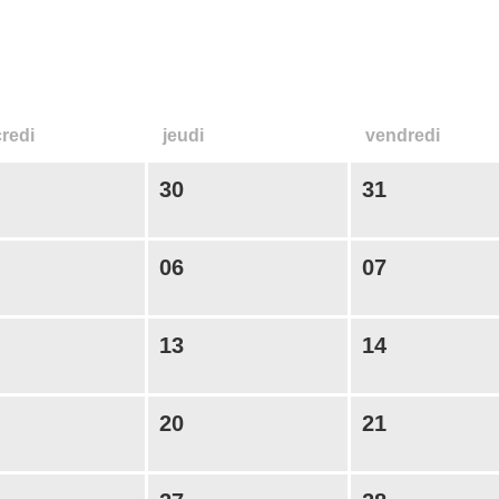
credi
jeudi
vendredi
30
31
06
07
13
14
20
21